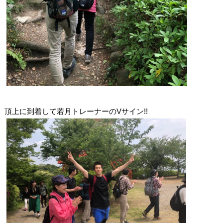
V
!!
頂上に到着して若月トレーナーの
サイン