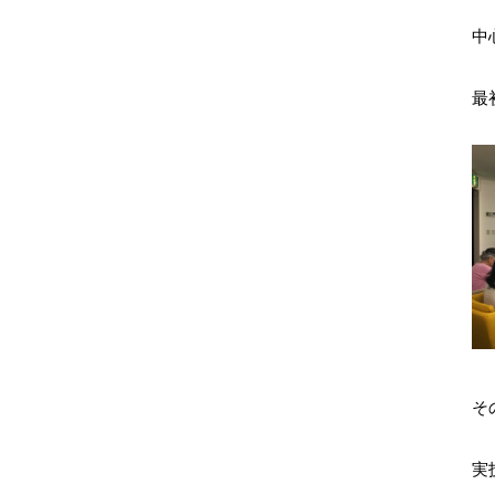
中
最
そ
実