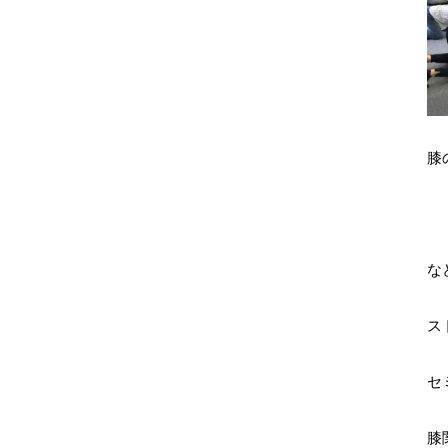
膝
な
ス
セ
膝