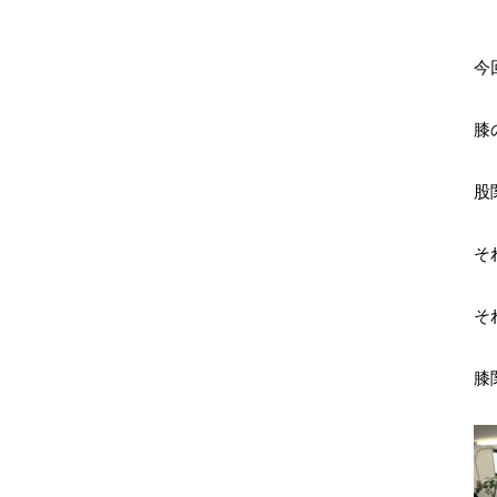
今
膝
股
そ
そ
膝