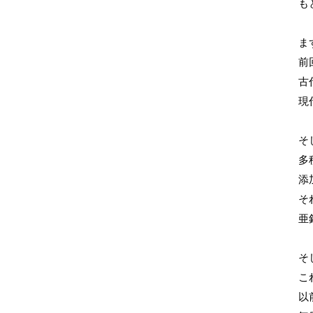
も
ま
前
古
現
そ
多
添
そ
亜
そ
こ
以