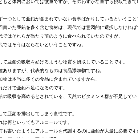
ともと体内においては微量ですが、そのわずかな量すら摂取できて
ず一つとして亜鉛が含まれていない食事ばかりしているということ
回書いた亜鉛を多く含む食材は、現代では意図的に選択しなければ
代ではそれらが当たり前のように食べられていたのですが、
代ではそうはならないということですね。
して亜鉛の吸収を妨げるような物質を摂取していることです。
種ありますが、代表的なものは食品添加物ですね。
加物は本当に多くの食品に含まれていますから、
れだけで亜鉛不足になるのです。
鉛の吸収を高めるとされている、天然のビタミンＡ群が不足してい
して亜鉛を排出してしまう食性です。
れは何といってもアルコールです。
前も書いたようにアルコールを代謝するのに亜鉛が大量に必要です