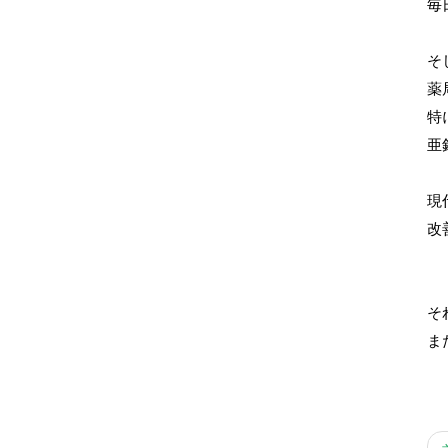
毎
そ
薬
特
亜
現
改
そ
ま