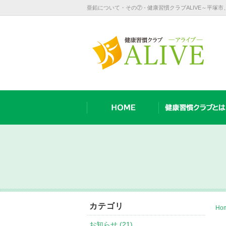
亜鉛について・その⑦ - 健康習慣クラブALIVE～平塚
カテゴリ
Ho
お知らせ (21)