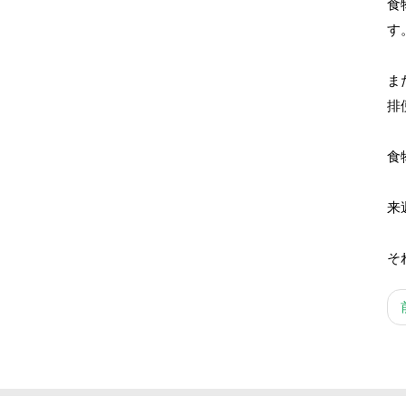
食
す
ま
排
食
来
そ