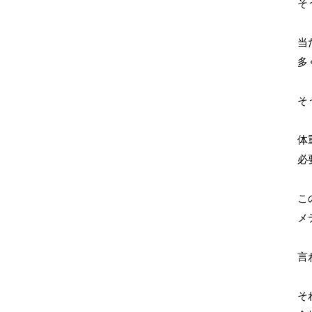
そ
当
多
そ
体
必
こ
メ
言
そ